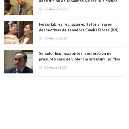
destitución de Johannes Kaiser: sus dichos
sobre el golpe de Estado ya no importan para la
07 August 2026
justicia constitucional porque no es diputado
Ferias Libres rechazan epítetos y frases
despectivas de senadora Camila Flores (RN)
para maltratar a senadora Campillai
06 August 2026
Senador Espinoza ante investigación por
presunto caso de violencia intrafamiliar: "No
existe denuncia en mi contra". PS entregó
06 August 2026
antecedentes a Tribunal Supremo