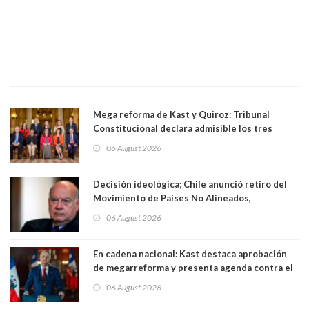
Mega reforma de Kast y Quiroz: Tribunal
Constitucional declara admisible los tres
requerimientos de la oposición
06 August 2026
Decisión ideológica; Chile anunció retiro del
Movimiento de Países No Alineados,
organización de la que formaba parte desde
06 August 2026
1971. Excanciller Insulza lamentó decisión
En cadena nacional: Kast destaca aprobación
de megarreforma y presenta agenda contra el
Crimen Organizado y el Terrorismo
06 August 2026