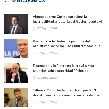
NOTAS RELACIONADAS
Abogado Jorge Correa cuestiona la
invariabilidad tributaria del Gobierno ante el
Tribunal Constitucional: “Es contraria a la
07 August 2026
democracia” y "defendemos la alternancia en el
poder"
Kast ante solicitudes de partidos del
oficialismo sobre indulto a uniformados que
están presos: "Se van a analizar en su mérito"
07 August 2026
El senador Iván Flores no le creyó a Kast
anuncios sobre seguridad: "Principal
herramienta sigue sin urgencia clave para
07 August 2026
perseguir ruta del dinero y levantar secreto
bancario"
Tribunal Constitucional rechaza por 7 a 3
destitución de Johannes Kaiser: sus dichos
sobre el golpe de Estado ya no importan para la
07 August 2026
justicia constitucional porque no es diputado