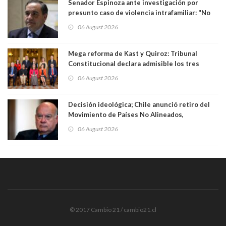
Senador Espinoza ante investigación por
presunto caso de violencia intrafamiliar: "No
existe denuncia en mi contra". PS entregó
06 August 2026
antecedentes a Tribunal Supremo
Mega reforma de Kast y Quiroz: Tribunal
Constitucional declara admisible los tres
requerimientos de la oposición
06 August 2026
Decisión ideológica; Chile anunció retiro del
Movimiento de Países No Alineados,
organización de la que formaba parte desde
06 August 2026
1971. Excanciller Insulza lamentó decisión
© 2017 Cambio 21 / cambio21.cl