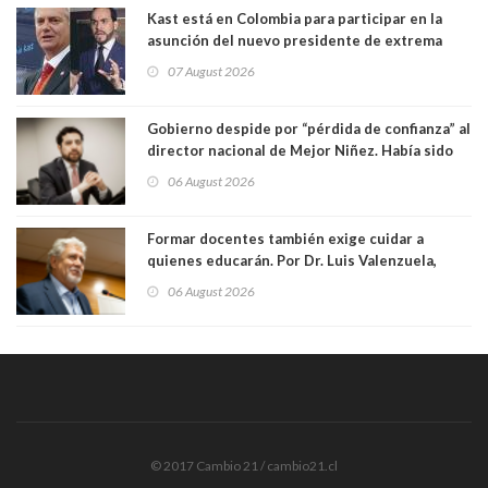
Kast está en Colombia para participar en la
asunción del nuevo presidente de extrema
derecha Abelardo de la Espriella
07 August 2026
Gobierno despide por “pérdida de confianza” al
director nacional de Mejor Niñez. Había sido
elegido por Alta Dirección Pública
06 August 2026
Formar docentes también exige cuidar a
quienes educarán. Por Dr. Luis Valenzuela,
Patricia Bravo Rojas, Francisca Paudif Carcamo,
06 August 2026
Académicos U. Católica Silva Henríquez
© 2017 Cambio 21 / cambio21.cl