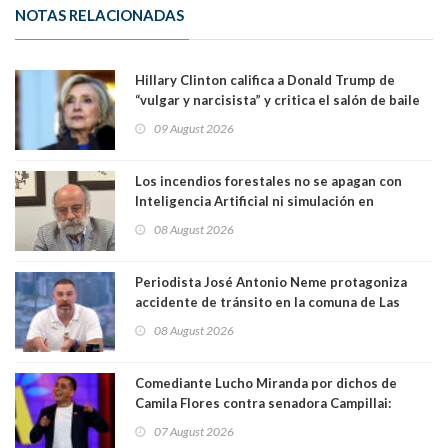
NOTAS RELACIONADAS
Hillary Clinton califica a Donald Trump de
“vulgar y narcisista” y critica el salón de baile
que construye en la Casa Blanca: “No es su
09 August 2026
casa. Y la está destruyendo”
Los incendios forestales no se apagan con
Inteligencia Artificial ni simulación en
computadores. Por Herbert Haltenhoff,
08 August 2026
Magister en Asentamientos Humanos PUC
Periodista José Antonio Neme protagoniza
accidente de tránsito en la comuna de Las
Condes. Queda apercibido ante la fiscalía
08 August 2026
Comediante Lucho Miranda por dichos de
Camila Flores contra senadora Campillai:
"Pensar que todo se consigue por pena es una
07 August 2026
forma de quitar dignidad"