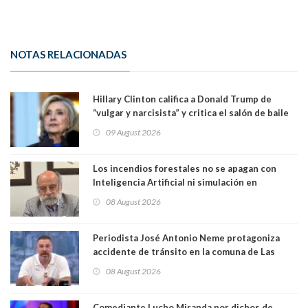
NOTAS RELACIONADAS
Hillary Clinton califica a Donald Trump de
“vulgar y narcisista” y critica el salón de baile
que construye en la Casa Blanca: “No es su
09 August 2026
casa. Y la está destruyendo”
Los incendios forestales no se apagan con
Inteligencia Artificial ni simulación en
computadores. Por Herbert Haltenhoff,
08 August 2026
Magister en Asentamientos Humanos PUC
Periodista José Antonio Neme protagoniza
accidente de tránsito en la comuna de Las
Condes. Queda apercibido ante la fiscalía
08 August 2026
Comediante Lucho Miranda por dichos de