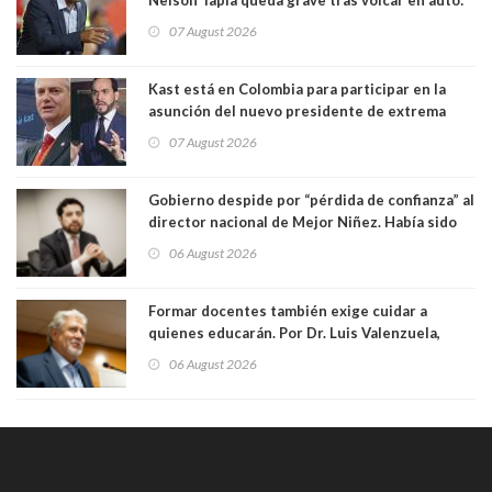
manejaba en estado de ebriedad
07 August 2026
Kast está en Colombia para participar en la
asunción del nuevo presidente de extrema
derecha Abelardo de la Espriella
07 August 2026
Gobierno despide por “pérdida de confianza” al
director nacional de Mejor Niñez. Había sido
elegido por Alta Dirección Pública
06 August 2026
Formar docentes también exige cuidar a
quienes educarán. Por Dr. Luis Valenzuela,
Patricia Bravo Rojas, Francisca Paudif Carcamo,
06 August 2026
Académicos U. Católica Silva Henríquez