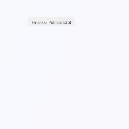
Finalizar Publicidad