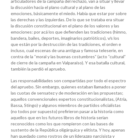
articuladores de la campaña del rechazo, van a situar y llevar
la discusión hacia el plano cultural y al plano de las
emociones, básicamente el miedo. Había que estar por sobre
las derechas y las izquierdas. De lo que se trataba era situar
la discusión constitucional en el plano de los valores y las
emociones: por acá los que defienden las tradiciones (himno,
bandera, bailes, deportes, imaginarios patrióticos), v/s los
que están por la destrucción de las tradiciones, el orden e
incluso, cual escenas de una antigua y famosa teleserie, en
contra de la “moral y las buenas costumbres” (acto “cultural”
de cierre de la campaña en Valparaíso). Y esa batalla cultural,
también la perdió el apruebo.
Las responsabilidades son compartidas por todo el espectro
del apruebo. Sin embargo, quienes estaban llamados a poner
las cuotas de sensatez y de moderación en las propuestas;
aquellos convencionales expertos constitucionalistas, (Atria,
Bassa, Stingo) y algunos miembros de partidos oficialistas
(no todos por supuesto) prefirieron pasar a la historia como
aquellos que en los futuros libros de historia serían
reconocidos como los que rompieron con las bases de
sustento de la República oligárquica y elitista. Y hoy, apenas
han quedado como rostros de un liderazgo narcisista y