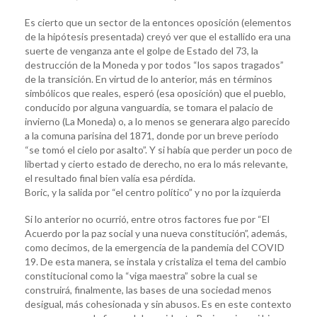
Es cierto que un sector de la entonces oposición (elementos
de la hipótesis presentada) creyó ver que el estallido era una
suerte de venganza ante el golpe de Estado del 73, la
destrucción de la Moneda y por todos “los sapos tragados”
de la transición. En virtud de lo anterior, más en términos
simbólicos que reales, esperó (esa oposición) que el pueblo,
conducido por alguna vanguardia, se tomara el palacio de
invierno (La Moneda) o, a lo menos se generara algo parecido
a la comuna parisina del 1871, donde por un breve periodo
“se tomó el cielo por asalto”. Y si había que perder un poco de
libertad y cierto estado de derecho, no era lo más relevante,
el resultado final bien valía esa pérdida.
Boric, y la salida por “el centro político” y no por la izquierda
Si lo anterior no ocurrió, entre otros factores fue por “El
Acuerdo por la paz social y una nueva constitución”, además,
como decimos, de la emergencia de la pandemia del COVID
19. De esta manera, se instala y cristaliza el tema del cambio
constitucional como la “viga maestra” sobre la cual se
construirá, finalmente, las bases de una sociedad menos
desigual, más cohesionada y sin abusos. Es en este contexto