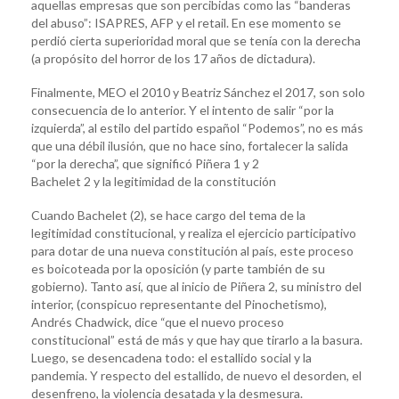
aquellas empresas que son percibidas como las “banderas
del abuso”: ISAPRES, AFP y el retail. En ese momento se
perdió cierta superioridad moral que se tenía con la derecha
(a propósito del horror de los 17 años de dictadura).
Finalmente, MEO el 2010 y Beatriz Sánchez el 2017, son solo
consecuencia de lo anterior. Y el intento de salir “por la
izquierda”, al estilo del partido español “Podemos”, no es más
que una débil ilusión, que no hace sino, fortalecer la salida
“por la derecha”, que significó Piñera 1 y 2
Bachelet 2 y la legitimidad de la constitución
Cuando Bachelet (2), se hace cargo del tema de la
legitimidad constitucional, y realiza el ejercicio participativo
para dotar de una nueva constitución al país, este proceso
es boicoteada por la oposición (y parte también de su
gobierno). Tanto así, que al inicio de Piñera 2, su ministro del
interior, (conspicuo representante del Pinochetismo),
Andrés Chadwick, dice “que el nuevo proceso
constitucional” está de más y que hay que tirarlo a la basura.
Luego, se desencadena todo: el estallido social y la
pandemia. Y respecto del estallido, de nuevo el desorden, el
desenfreno, la violencia desatada y la desmesura.