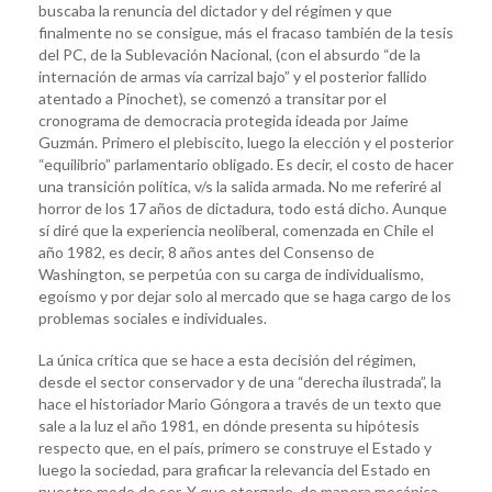
buscaba la renuncia del dictador y del régimen y que
finalmente no se consigue, más el fracaso también de la tesis
del PC, de la Sublevación Nacional, (con el absurdo “de la
internación de armas vía carrizal bajo” y el posterior fallido
atentado a Pinochet), se comenzó a transitar por el
cronograma de democracia protegida ideada por Jaime
Guzmán. Primero el plebiscito, luego la elección y el posterior
“equilibrio” parlamentario obligado. Es decir, el costo de hacer
una transición política, v/s la salida armada. No me referiré al
horror de los 17 años de dictadura, todo está dicho. Aunque
sí diré que la experiencia neoliberal, comenzada en Chile el
año 1982, es decir, 8 años antes del Consenso de
Washington, se perpetúa con su carga de individualismo,
egoísmo y por dejar solo al mercado que se haga cargo de los
problemas sociales e individuales.
La única crítica que se hace a esta decisión del régimen,
desde el sector conservador y de una “derecha ilustrada”, la
hace el historiador Mario Góngora a través de un texto que
sale a la luz el año 1981, en dónde presenta su hipótesis
respecto que, en el país, primero se construye el Estado y
luego la sociedad, para graficar la relevancia del Estado en
nuestro modo de ser. Y que otorgarle, de manera mecánica,