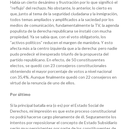
Había un cierto desánimo y frustración por lo que significó el
“reflujo” del rechazo. No obstante, lo anterior, lo cierto es
que, junto al tema de la seguridad ciudadana y la inmigración,
todos temas ampliados y amplificados a la saciedad por los
medios de comunicación, fundamentalmente la TV, la agenda
populista de la derecha republicana se instaló con mucha
propiedad. Ya se sabía que, con el voto obligatorio, los
“activos políticos” reducen el margen de maniobra. Y esto
afecta más a la centro izquierda que a la derecha: pero nadie
pudo predecir el inesperado triunfo de la propuesta del
partido republicano. En efecto, de 50 constituyentes
electos, se quedó con 23 consejeros constitucionales
obteniendo el mayor porcentaje de votos a nivel nacional
con 35,4%. Aunque finalmente quedó con 22 consejeros en
virtud de la renuncia de uno de ellos.
Por último
Si la principal batalla era (o es) por el Estado Social de
Derechos, mi impresión es que este proceso constitucional
no podrá hacerse cargo plenamente de él. Seguramente los
intentos por reposicionar el concepto de Estado Subsidiario
serán muy persistentes por parte de los constituyentes de