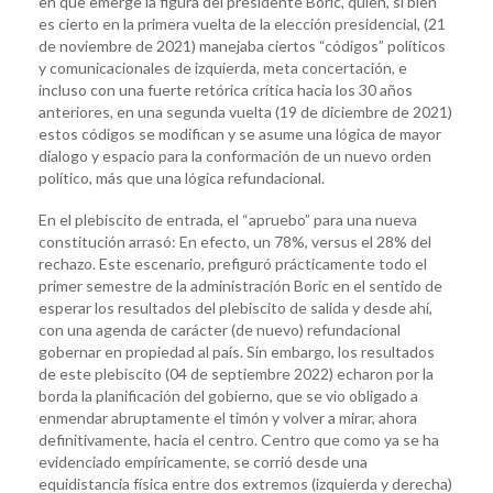
en que emerge la figura del presidente Boric, quien, si bien
es cierto en la primera vuelta de la elección presidencial, (21
de noviembre de 2021) manejaba ciertos “códigos” políticos
y comunicacionales de izquierda, meta concertación, e
incluso con una fuerte retórica crítica hacia los 30 años
anteriores, en una segunda vuelta (19 de diciembre de 2021)
estos códigos se modifican y se asume una lógica de mayor
dialogo y espacio para la conformación de un nuevo orden
político, más que una lógica refundacional.
En el plebiscito de entrada, el “apruebo” para una nueva
constitución arrasó: En efecto, un 78%, versus el 28% del
rechazo. Este escenario, prefiguró prácticamente todo el
primer semestre de la administración Boric en el sentido de
esperar los resultados del plebiscito de salida y desde ahí,
con una agenda de carácter (de nuevo) refundacional
gobernar en propiedad al país. Sin embargo, los resultados
de este plebiscito (04 de septiembre 2022) echaron por la
borda la planificación del gobierno, que se vio obligado a
enmendar abruptamente el timón y volver a mirar, ahora
definitivamente, hacia el centro. Centro que como ya se ha
evidenciado empíricamente, se corrió desde una
equidistancia física entre dos extremos (izquierda y derecha)