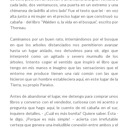
cada lado, dos ventanucos, una puerta en un extremo y una
chimenea de ladrillo al otro lado” Fue el texto que leí - en voz
alta junto a mi mujer en el preciso lugar en que construyó su
cabaña - del libro “Walden o, la vida en el bosque”, escrito por
Thoreau.
Caminamos por un buen rato, internándonos por el bosque
en que los arboles distanciados nos permitieron avanzar
hasta un lugar aislado, nos detuvimos para oír, algo que
interpreté como un agitado y severo murmullo de los
árboles. Intento coger el sentido que inspiró el libro que
tengo en mis manos e imagino que las sensaciones que el
entorno me produce tienen una raíz común con las que
hicieron que un hombre estableciera aquí, en este lugar de la
Tierra, su propio Paraíso.
Antes de abandonar el lugar, me detengo para comprar unos
libros y converso con el vendedor, curiosea con mi acento y
pregunta que hago aquí, le cuento de mi cabaña en el sur,
inquiere detalles, - ¿Cuál es más bonita? Quiere saber. Ésta -
le digo. ¡Porque es más simple! – acierta con irrefutable
certeza que genera una ineludible conexión entre ambos y el