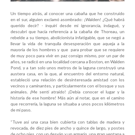
Un tiempo atrás, al conocer una cabaña que he construido
en el sur, alguien exclamó asombrado: ¡Walden! ¿Qué habrá
querido decir? - inquirí desde mi ignorancia, indagué, y
descubrí que hacía referencia a la cabaña de Thoreau, un
rebelde a su tiempo, abolicionista infatigable, que se negó a
llevar la vida de tranquila desesperación que aqueja a la
mayoría de los hombres y que para probar que se requiere
de muy poco para vivir en paz consigo mismo, por un par de
años, se radicó en una localidad cercana a Boston, en Walden
Pond, y a tan solo unos metros de la laguna construyó una
austera casa, en la que, al encuentro del entorno natural,
estableció una relación de desinteresada amistad con los
vecinos y caminantes, y particularmente con el bosque y sus
animales. ¡Me sentí atraído! ¡Debía conocer el lugar y la
historia de ese hombre! Más aún al notar, que en el camino
que recorrería, la laguna se situaba a unos pocos kilómetros
de mi paso.
“Tuve así una casa bien cubierta con tablas de madera y
revocada, de diez pies de ancho y quince de largo, y postes
de ocho pies, con un desván y un armario, una gran ventana a