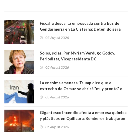
Fiscalía descarta emboscada contra bus de
Gendarmería en La Cisterna: Detenido será
formalizado por robo
05 August 2026
Solos, solas. Por Myriam Verdugo Godoy.
Periodista, Vicepresidenta DC
05 August 2026
La enésima amenaza: Trump dice que el
estrecho de Ormuz se abrirá "muy pronto" o
Irán será "golpeado muy duramente"
05 August 2026
Gigantesco incendio afecta a empresa química
y plásticos en Quilicura: Bomberos trabajaron
intensamente y alcaldesa suspendió las clases
05 August 2026