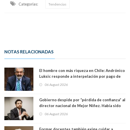
Categorias:
Tendencias
NOTAS RELACIONADAS
El hombre con más riqueza en Chile: Andrónico
Luksic responde a interpelación por pago de
contribuciones: “Voy a seguir pagando hasta el
06 August 2026
día que me muera”
Gobierno despide por “pérdida de confianza” al
director nacional de Mejor Niñez. Había sido
elegido por Alta Dirección Pública
06 August 2026
Formar docentes también exige cuidar a