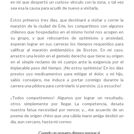
en mí que despertó un curioso vínculo con la zona, y tal vez
sea esa la causa para acudir de nuevo a visitarla.
Estos primeros tres días, que destinaré a visitar y correr la
maratón de la ciudad de Erie, los compartimos con algunos
chilenos que hospedados en el mismo hotel nos acogen en
su grupo, y que rebosantes de optimismo y ansiedad,
esperan lograr en sus carreras los tiempos requeridos para
calificar al maratón emblemático de Boston. En mi caso,
arrastro una lesión en el gemelo derecho que tiene su origen
en el simple reclamo de mi cuerpo ante la exigencia por el
implacable paso del tiempo. ¡No estoy optimista! En los días
previos uso medicamentos para mitigar el dolor, y mi hijo,
sabio consejero, me induce a portar conmigo durante la
carrera una píldora para controlarlo si persiste. ¡Lo escucho!
¡Todos competiremos! Algunos por lograr un resultado,
otros simplemente por llegar. La competencia, desata
nuestra fatua necesidad por vencer, y… me acuerdo de un
poema de origen chino que una cálida mano amiga deslizó un
día, aun cercano, hasta mi correo:
Cuando un arquero dispara porque sí,