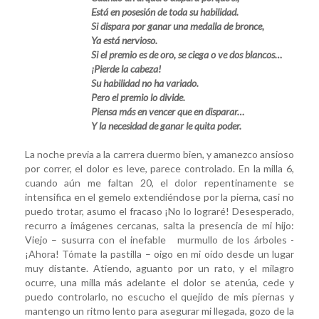
Está en posesión de toda su habilidad.
Si dispara por ganar una medalla de bronce,
Ya está nervioso.
Si el premio es de oro, se ciega o ve dos blancos…
¡Pierde la cabeza!
Su habilidad no ha variado.
Pero el premio lo divide.
Piensa más en vencer que en disparar…
Y la necesidad de ganar le quita poder.
La noche previa a la carrera duermo bien, y amanezco ansioso
por correr, el dolor es leve, parece controlado. En la milla 6,
cuando aún me faltan 20, el dolor repentinamente se
intensifica en el gemelo extendiéndose por la pierna, casi no
puedo trotar, asumo el fracaso ¡No lo lograré! Desesperado,
recurro a imágenes cercanas, salta la presencia de mi hijo:
Viejo – susurra con el inefable murmullo de los árboles -
¡Ahora! Tómate la pastilla – oigo en mi oído desde un lugar
muy distante. Atiendo, aguanto por un rato, y el milagro
ocurre, una milla más adelante el dolor se atenúa, cede y
puedo controlarlo, no escucho el quejido de mis piernas y
mantengo un ritmo lento para asegurar mi llegada, gozo de la