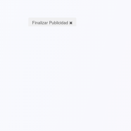
Finalizar Publicidad