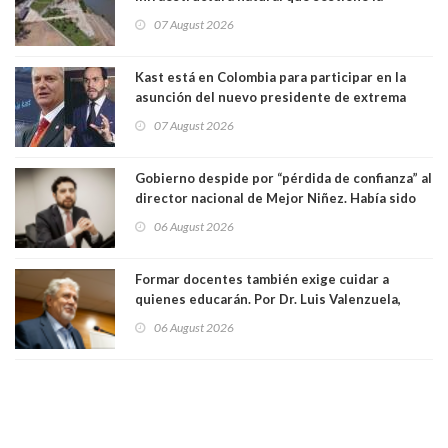
vida. Por Alfredo Peña, Periodista
07 August 2026
Kast está en Colombia para participar en la
asunción del nuevo presidente de extrema
derecha Abelardo de la Espriella
07 August 2026
Gobierno despide por “pérdida de confianza” al
director nacional de Mejor Niñez. Había sido
elegido por Alta Dirección Pública
06 August 2026
Formar docentes también exige cuidar a
quienes educarán. Por Dr. Luis Valenzuela,
Patricia Bravo Rojas, Francisca Paudif Carcamo,
06 August 2026
Académicos U. Católica Silva Henríquez