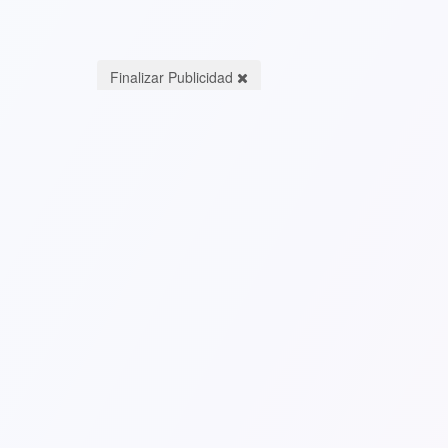
Finalizar Publicidad