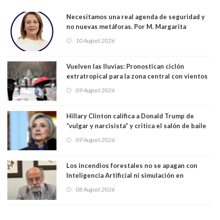
Necesitamos una real agenda de seguridad y
no nuevas metáforas. Por M. Margarita
Indo,Profesora, Presidenta DC Metrop.
10 August 2026
Vuelven las lluvias: Pronostican ciclón
extratropical para la zona central con vientos
de 70 km/h
09 August 2026
Hillary Clinton califica a Donald Trump de
“vulgar y narcisista” y critica el salón de baile
que construye en la Casa Blanca: “No es su
09 August 2026
casa. Y la está destruyendo”
Los incendios forestales no se apagan con
Inteligencia Artificial ni simulación en
computadores. Por Herbert Haltenhoff,
08 August 2026
Magister en Asentamientos Humanos PUC