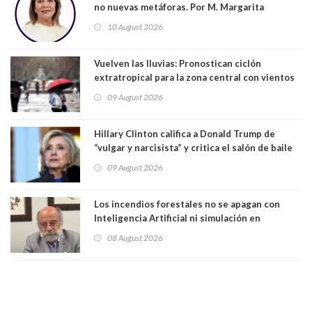
no nuevas metáforas. Por M. Margarita
Indo,Profesora, Presidenta DC Metrop.
10 August 2026
Vuelven las lluvias: Pronostican ciclón
extratropical para la zona central con vientos
de 70 km/h
09 August 2026
Hillary Clinton califica a Donald Trump de
“vulgar y narcisista” y critica el salón de baile
que construye en la Casa Blanca: “No es su
09 August 2026
casa. Y la está destruyendo”
Los incendios forestales no se apagan con
Inteligencia Artificial ni simulación en
computadores. Por Herbert Haltenhoff,
08 August 2026
Magister en Asentamientos Humanos PUC