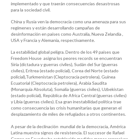
implementado y que traerán consecuencias desastrosas
para la sociedad civil.
China y Rusia ven la democracia como una amenaza para sus
regímenes y están desarrollando campañas de
desinformación en países como Australia, Nueva Zelandia ,
USA y Francia y Alemania, respectivamente.
La estabilidad global peligra. Dentro de los 49 países que
Freedom House asigna los peores records se encuentran
Siria (dictadura y guerras civiles), Sudán del Sur (guerras
civiles), Eritrea (estado policial), Corea del Norte (estado
policial),Turkmenistan (Cleptocracia petrolera), Guinea
Ecuatorial (Cleptocracia petrolera), Arabia Saudita
(Monarquia Absoluta), Somalia (guerras civiles), Uzbekistan
(estado policial), República de Africa Central (guerras civiles)
y Libia (guerras civiles). Esa gran inestabilidad política trae
como consecuencia las crisis humanitarias que generan el
desplazamiento de miles de refugiados a otros continentes.
A pesar de la declinación mundial de la democracia, América
Latina muestra signos de resistencia. El succesor de Rafael
Correa en Ecuador ha establecido medidas menos represivas