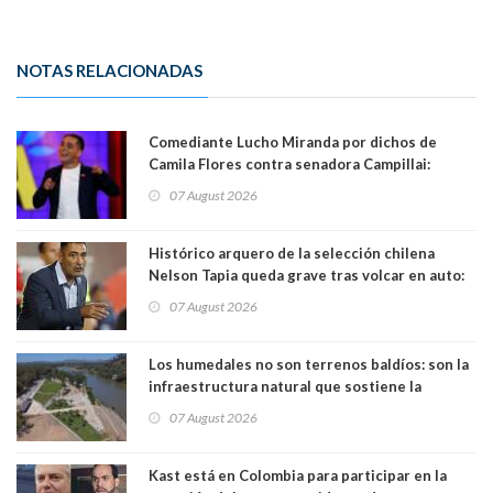
NOTAS RELACIONADAS
Comediante Lucho Miranda por dichos de
Camila Flores contra senadora Campillai:
"Pensar que todo se consigue por pena es una
07 August 2026
forma de quitar dignidad"
Histórico arquero de la selección chilena
Nelson Tapia queda grave tras volcar en auto:
manejaba en estado de ebriedad
07 August 2026
Los humedales no son terrenos baldíos: son la
infraestructura natural que sostiene la
vida. Por Alfredo Peña, Periodista
07 August 2026
Kast está en Colombia para participar en la