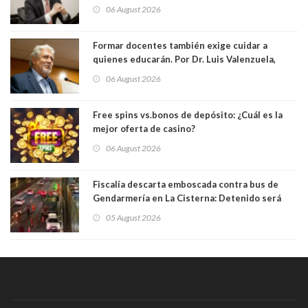
elegido por Alta Dirección Pública
06 August 2026
Formar docentes también exige cuidar a
quienes educarán. Por Dr. Luis Valenzuela,
Patricia Bravo Rojas, Francisca Paudif Carcamo,
06 August 2026
Académicos U. Católica Silva Henríquez
Free spins vs.bonos de depósito: ¿Cuál es la
mejor oferta de casino?
06 August 2026
Fiscalía descarta emboscada contra bus de
Gendarmería en La Cisterna: Detenido será
formalizado por robo
05 August 2026