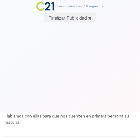
El aviso finaliza en: 18 segundos.
Finalizar Publicidad
Las gemelas albinas, suceso de la moda
en Brasil: “Nos encanta ser diferentes
y estamos felices con nuestra belleza”
27 December 2017
Lara y Mara Bawar (12) son hijas de padres africanos, pero nacieron
sin pigmentación en la piel y en el pelo. Por su particular apariencia
llamaron la atención y se convirtieron en exitosas modelos teens.
Hablamos con ellas para que nos cuenten en primera persona su
historia.