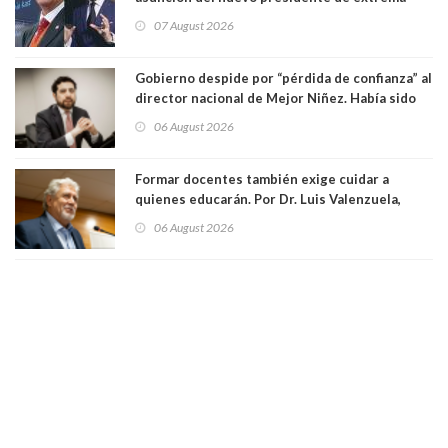
derecha Abelardo de la Espriella
07 August 2026
Gobierno despide por “pérdida de confianza” al
director nacional de Mejor Niñez. Había sido
elegido por Alta Dirección Pública
06 August 2026
Formar docentes también exige cuidar a
quienes educarán. Por Dr. Luis Valenzuela,
Patricia Bravo Rojas, Francisca Paudif Carcamo,
06 August 2026
Académicos U. Católica Silva Henríquez