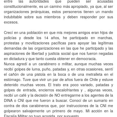
entre las autoridades que pueden ser acusadas
constitucionalmente, es un camino más apropiado, ya que, al ser
organizaciones jerárquicas, estos personeros tienen un mando
indubitable sobre sus miembros y deben responder por sus
excesos.
Crecí en una población en que mis mejores amigos eran hijos de
policías y desde los 14 años, he participado en marchas,
protestas y movilizaciones pacíficas para apoyar las legítimas
demandas de las organizaciones en las que he participado y las
aspiraciones de libertad y justicia social que nos fueron negadas
en dictadura y que tanto cuesta obtener en democracia.
Nunca agredí a un carabinero o militar, aunque muchas veces
recibí golpes de luma, puño, patadas y, en otras ocasiones, sentí
el cañón de una pistola en la boca o de una metralleta en el
estómago. Tuve que vivir un par de años fuera de Chile y estuve
detenido muchas veces. El trato era poco variado, patadas y
golpes de entrada, encierros escalofriantes y , algunas veces,
recibí un café y la decisión de NO entregarme a los agentes de la
DINA o CNI que me fueron a buscar. Conocí de un sumario en
contra de dos carabineros que, por instrucciones de la CNI me
golpearon salvajemente un primero de mayo. Mi acción en la
Fiscalía Militar no tuvo acogida, por supuesto.