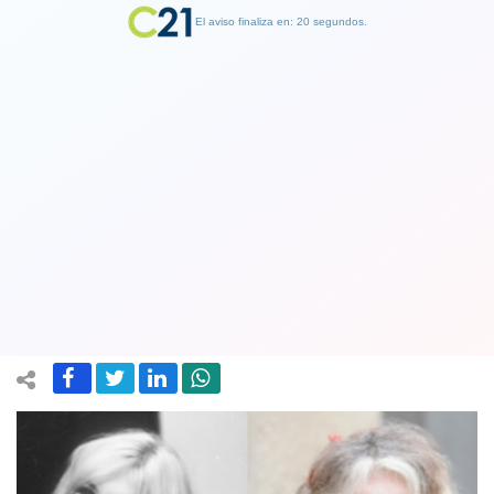
El aviso finaliza en: 19 segundos.
Finalizar Publicidad
Brigitte Bardot: “Nunca fuí victima de
acoso sexual. Me gustaba que me
dijeran que tenía buen trasero"
18 January 2018