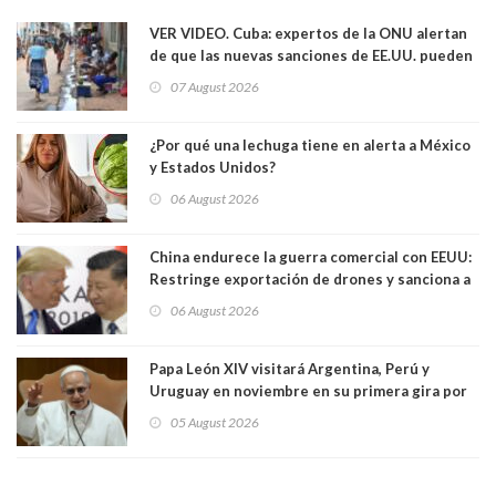
VER VIDEO. Cuba: expertos de la ONU alertan
de que las nuevas sanciones de EE.UU. pueden
convertir la isla en una “Gaza silenciosa
07 August 2026
¿Por qué una lechuga tiene en alerta a México
y Estados Unidos?
06 August 2026
China endurece la guerra comercial con EEUU:
Restringe exportación de drones y sanciona a
seis empresas estadounidenses
06 August 2026
Papa León XIV visitará Argentina, Perú y
Uruguay en noviembre en su primera gira por
Sudamérica
05 August 2026