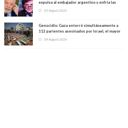
expulsa al embajador argentino y enfria las
relaciones tras los insultos del presidente
05 August 2026
trasandino
Genocidio: Gaza enterró simultáneamente a
112 parientes asesinados por Israel, el mayor
funeral de una misma familia. Entre los
04 August 2026
muertos figuran 44 niños y nueve ancianos