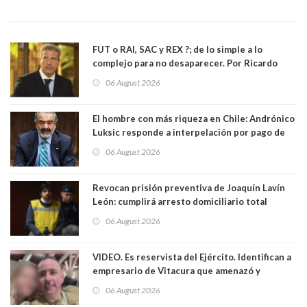
FUT o RAI, SAC y REX ?; de lo simple a lo
complejo para no desaparecer. Por Ricardo
Rincón. Abogado
06 August 2026
El hombre con más riqueza en Chile: Andrónico
Luksic responde a interpelación por pago de
contribuciones: “Voy a seguir pagando hasta el
06 August 2026
día que me muera”
Revocan prisión preventiva de Joaquín Lavín
León: cumplirá arresto domiciliario total
06 August 2026
VIDEO. Es reservista del Ejército. Identifican a
empresario de Vitacura que amenazó y
secuestró por una hora a 7 niños que jugaban
06 August 2026
al "ring raja". Se trata de Andrés Arrieta y la