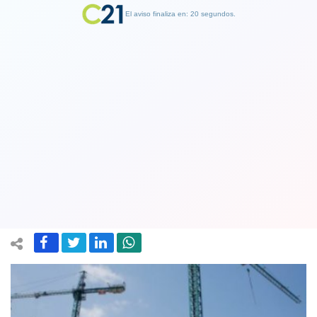
El aviso finaliza en: 19 segundos.
Finalizar Publicidad
Corte Suprema frena la construcción
de ambicioso centro comercial del
grupo Saieh en Ñuñoa
21 October 2020