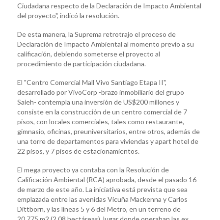
Ciudadana respecto de la Declaración de Impacto Ambiental
del proyecto", indicó la resolución.
De esta manera, la Suprema retrotrajo el proceso de
Declaración de Impacto Ambiental al momento previo a su
calificación, debiendo someterse el proyecto al
procedimiento de participación ciudadana.
El "Centro Comercial Mall Vivo Santiago Etapa II",
desarrollado por VivoCorp -brazo inmobiliario del grupo
Saieh- contempla una inversión de US$200 millones y
consiste en la construcción de un centro comercial de 7
pisos, con locales comerciales, tales como restaurante,
gimnasio, oficinas, preuniversitarios, entre otros, además de
una torre de departamentos para viviendas y apart hotel de
22 pisos, y 7 pisos de estacionamientos.
El mega proyecto ya contaba con la Resolución de
Calificación Ambiental (RCA) aprobada, desde el pasado 16
de marzo de este año. La iniciativa está prevista que sea
emplazada entre las avenidas Vicuña Mackenna y Carlos
Dittborn, y las líneas 5 y 6 del Metro, en un terreno de
20.775 m2 (2,08 hectáreas), lugar donde operaban las ex