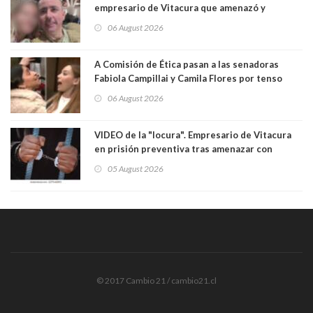
empresario de Vitacura que amenazó y
secuestró por una hora a 7 niños que jugaban
06 August 2026
al "ring raja". Se trata de Andrés Arrieta y la
empresa donde era gerente lo suspendió
A Comisión de Ética pasan a las senadoras
Fabiola Campillai y Camila Flores por tenso
enfrentamiento entre ambas parlamentarias
06 August 2026
VIDEO de la "locura". Empresario de Vitacura
en prisión preventiva tras amenazar con
pistola a siete niños que jugaban al "ring raja".
05 August 2026
Los persiguió en potente camioneta
© 2017 Cambio 21 / cambio21.cl