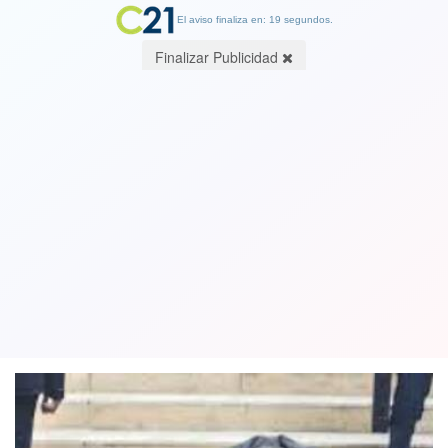
El aviso finaliza en: 19 segundos.
Finalizar Publicidad
Editorial Cambio21. Malas noticias en
la economía: Sigue bajo el crecimiento
y alto el desempleo
04 October 2023