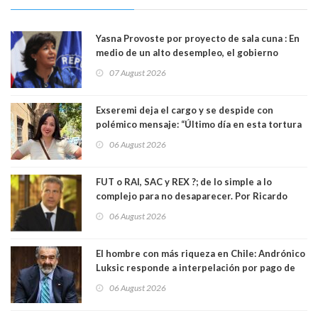
Yasna Provoste por proyecto de sala cuna : En
medio de un alto desempleo, el gobierno
insiste en debilitar el Seguro de Cesantía
07 August 2026
Exseremi deja el cargo y se despide con
polémico mensaje: “Último día en esta tortura
llamada ser seremi de Kast”
06 August 2026
FUT o RAI, SAC y REX ?; de lo simple a lo
complejo para no desaparecer. Por Ricardo
Rincón. Abogado
06 August 2026
El hombre con más riqueza en Chile: Andrónico
Luksic responde a interpelación por pago de
contribuciones: “Voy a seguir pagando hasta el
06 August 2026
día que me muera”