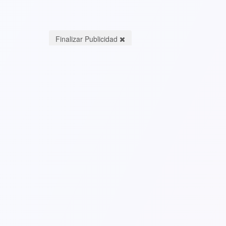
Finalizar Publicidad