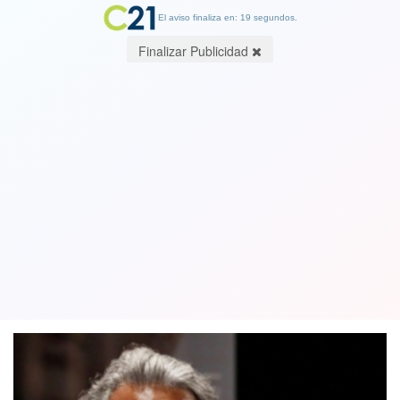
El aviso finaliza en: 19 segundos.
Finalizar Publicidad
Caso OAS: Tribunal absuelve a ME-O y
condena a su exasesor y mano derecha
Cristián Warner por delitos tributarios
25 August 2021