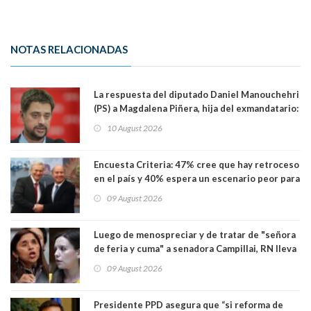
NOTAS RELACIONADAS
La respuesta del diputado Daniel Manouchehri
(PS) a Magdalena Piñera, hija del exmandatario:
"Les molesta que toquemos a quienes se
10 August 2026
creían intocables"
Encuesta Criteria: 47% cree que hay retroceso
en el país y 40% espera un escenario peor para
el empleo
09 August 2026
Luego de menospreciar y de tratar de "señora
de feria y cuma" a senadora Campillai, RN lleva
al Tribunal Supremo a la senadora Camila
09 August 2026
Flores
Presidente PPD asegura que “si reforma de