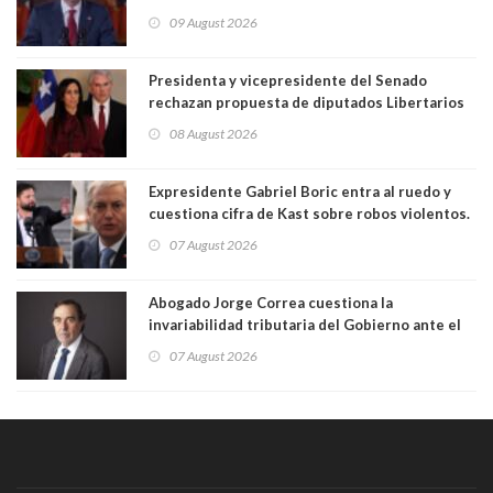
cadena nacional
09 August 2026
Presidenta y vicepresidente del Senado
rechazan propuesta de diputados Libertarios
para suspender Ley Karin por cinco años:
08 August 2026
"Constituye un camino equivocado"
Expresidente Gabriel Boric entra al ruedo y
cuestiona cifra de Kast sobre robos violentos.
Gobierno le respondió
07 August 2026
Abogado Jorge Correa cuestiona la
invariabilidad tributaria del Gobierno ante el
Tribunal Constitucional: “Es contraria a la
07 August 2026
democracia” y "defendemos la alternancia en el
poder"