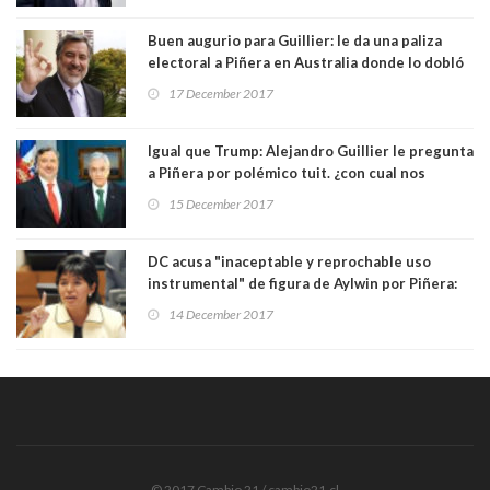
Buen augurio para Guillier: le da una paliza
electoral a Piñera en Australia donde lo dobló
en votos y Nueva Zelanda donde lo triplicó
17 December 2017
Igual que Trump: Alejandro Guillier le pregunta
a Piñera por polémico tuit. ¿con cual nos
quedamos?
15 December 2017
DC acusa "inaceptable y reprochable uso
instrumental" de figura de Aylwin por Piñera:
"A cuál Piñera creerle" dicen
14 December 2017
© 2017 Cambio 21 / cambio21.cl