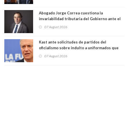
Abogado Jorge Correa cuestiona la
invariabilidad tributaria del Gobierno ante el
Tribunal Constitucional: “Es contraria a la
07 August 2026
democracia” y "defendemos la alternancia en el
poder"
Kast ante solicitudes de partidos del
oficialismo sobre indulto a uniformados que
están presos: "Se van a analizar en su mérito"
07 August 2026