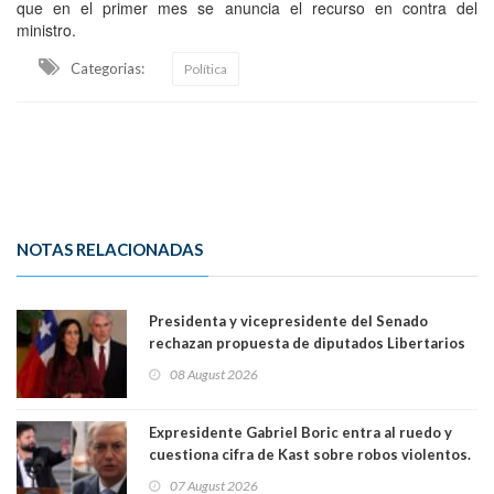
que en el primer mes se anuncia el recurso en contra del
ministro.
Categorias:
Política
NOTAS RELACIONADAS
Presidenta y vicepresidente del Senado
rechazan propuesta de diputados Libertarios
para suspender Ley Karin por cinco años:
08 August 2026
"Constituye un camino equivocado"
Expresidente Gabriel Boric entra al ruedo y
cuestiona cifra de Kast sobre robos violentos.
Gobierno le respondió
07 August 2026