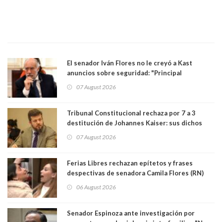
El senador Iván Flores no le creyó a Kast
anuncios sobre seguridad: "Principal
herramienta sigue sin urgencia clave para
07 August 2026
perseguir ruta del dinero y levantar secreto
bancario"
Tribunal Constitucional rechaza por 7 a 3
destitución de Johannes Kaiser: sus dichos
sobre el golpe de Estado ya no importan para la
07 August 2026
justicia constitucional porque no es diputado
Ferias Libres rechazan epítetos y frases
despectivas de senadora Camila Flores (RN)
para maltratar a senadora Campillai
06 August 2026
Senador Espinoza ante investigación por