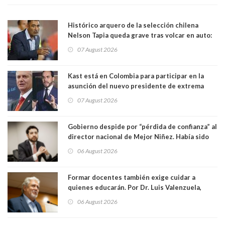
Histórico arquero de la selección chilena
Nelson Tapia queda grave tras volcar en auto:
manejaba en estado de ebriedad
07 August 2026
Kast está en Colombia para participar en la
asunción del nuevo presidente de extrema
derecha Abelardo de la Espriella
07 August 2026
Gobierno despide por “pérdida de confianza” al
director nacional de Mejor Niñez. Había sido
elegido por Alta Dirección Pública
06 August 2026
Formar docentes también exige cuidar a
quienes educarán. Por Dr. Luis Valenzuela,
Patricia Bravo Rojas, Francisca Paudif Carcamo,
06 August 2026
Académicos U. Católica Silva Henríquez