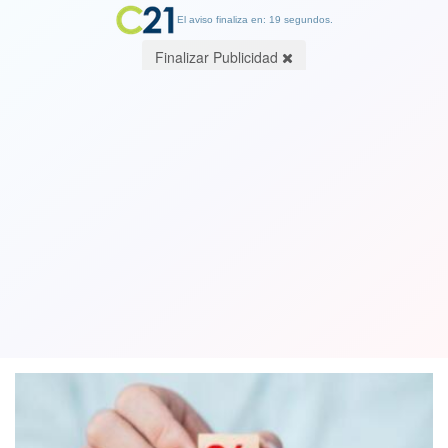
El aviso finaliza en: 19 segundos.
Finalizar Publicidad
Volvió la inflación. Otro desafío para
2025. Por Jorge Muñoz, Cientista
Político
10 February 2025