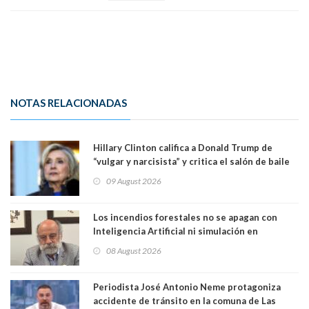
NOTAS RELACIONADAS
Hillary Clinton califica a Donald Trump de
“vulgar y narcisista” y critica el salón de baile
que construye en la Casa Blanca: “No es su
09 August 2026
casa. Y la está destruyendo”
Los incendios forestales no se apagan con
Inteligencia Artificial ni simulación en
computadores. Por Herbert Haltenhoff,
08 August 2026
Magister en Asentamientos Humanos PUC
Periodista José Antonio Neme protagoniza
accidente de tránsito en la comuna de Las