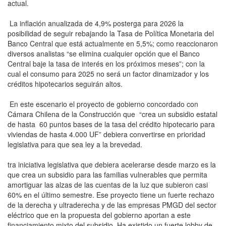
actual.
La inflación anualizada de 4,9% posterga para 2026 la
posibilidad de seguir rebajando la Tasa de Política Monetaria del
Banco Central que está actualmente en 5,5%; como reaccionaron
diversos analistas “se elimina cualquier opción que el Banco
Central baje la tasa de interés en los próximos meses”; con la
cual el consumo para 2025 no será un factor dinamizador y los
créditos hipotecarios seguirán altos.
En este escenario el proyecto de gobierno concordado con
Cámara Chilena de la Construcción que “crea un subsidio estatal
de hasta 60 puntos bases de la tasa del crédito hipotecario para
viviendas de hasta 4.000 UF” debiera convertirse en prioridad
legislativa para que sea ley a la brevedad.
tra iniciativa legislativa que debiera acelerarse desde marzo es la
que crea un subsidio para las familias vulnerables que permita
amortiguar las alzas de las cuentas de la luz que subieron casi
60% en el último semestre. Ese proyecto tiene un fuerte rechazo
de la derecha y ultraderecha y de las empresas PMGD del sector
eléctrico que en la propuesta del gobierno aportan a este
financiamiento mixto del subsidio. Ha existido un fuerte lobby de