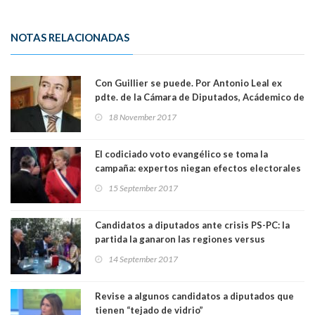
NOTAS RELACIONADAS
Con Guillier se puede. Por Antonio Leal ex
pdte. de la Cámara de Diputados, Acádemico de
la Univ. Mayor
18 November 2017
El codiciado voto evangélico se toma la
campaña: expertos niegan efectos electorales
tras la disputa con el gobierno
15 September 2017
Candidatos a diputados ante crisis PS-PC: la
partida la ganaron las regiones versus
Santiago
14 September 2017
Revise a algunos candidatos a diputados que
tienen “tejado de vidrio”