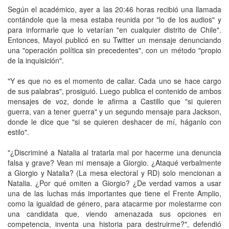
Según el académico, ayer a las 20:46 horas recibió una llamada
contándole que la mesa estaba reunida por "lo de los audios" y
para informarle que lo vetarían "en cualquier distrito de Chile".
Entonces, Mayol publicó en su Twitter un mensaje denunciando
una "operación política sin precedentes", con un método "propio
de la inquisición".
"Y es que no es el momento de callar. Cada uno se hace cargo
de sus palabras", prosiguió. Luego publica el contenido de ambos
mensajes de voz, donde le afirma a Castillo que "si quieren
guerra, van a tener guerra" y un segundo mensaje para Jackson,
donde le dice que "si se quieren deshacer de mí, háganlo con
estilo".
"¿Discriminé a Natalia al tratarla mal por hacerme una denuncia
falsa y grave? Vean mi mensaje a Giorgio. ¿Ataqué verbalmente
a Giorgio y Natalia? (La mesa electoral y RD) solo mencionan a
Natalia. ¿Por qué omiten a Giorgio? ¿De verdad vamos a usar
una de las luchas más importantes que tiene el Frente Amplio,
como la igualdad de género, para atacarme por molestarme con
una candidata que, viendo amenazada sus opciones en
competencia, inventa una historia para destruirme?", defendió