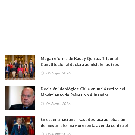
Mega reforma de Kast y Quiroz: Tribunal
Constitucional declara admisible los tres
requerimientos de la oposición
06 August 2026
Decisión ideológica; Chile anunció retiro del
Movimiento de Países No Alineados,
organización de la que formaba parte desde
06 August 2026
1971. Excanciller Insulza lamentó decisión
En cadena nacional: Kast destaca aprobación
de megarreforma y presenta agenda contra el
Crimen Organizado y el Terrorismo
06 August 2026