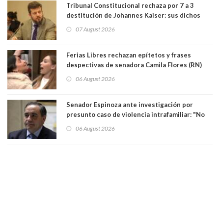
Tribunal Constitucional rechaza por 7 a 3
destitución de Johannes Kaiser: sus dichos
sobre el golpe de Estado ya no importan para la
07 August 2026
justicia constitucional porque no es diputado
Ferias Libres rechazan epítetos y frases
despectivas de senadora Camila Flores (RN)
para maltratar a senadora Campillai
06 August 2026
Senador Espinoza ante investigación por
presunto caso de violencia intrafamiliar: "No
existe denuncia en mi contra". PS entregó
06 August 2026
antecedentes a Tribunal Supremo