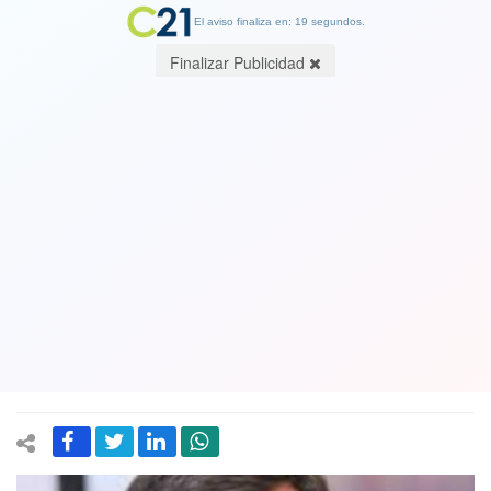
El aviso finaliza en: 19 segundos.
Finalizar Publicidad
Sigue desgranándose el choclo en la
derecha: Ahora es el senador
Ossandón el que anuncia su voto a
favor del retiro del 10% de las AFP. Ya
van 29
19 July 2020